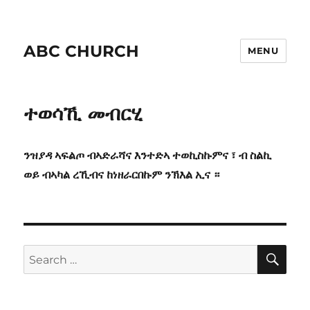
ABC CHURCH
MENU
ተወሳኺ መብርሂ
ንዝያዳ ኣፍልጦ ብኣድራሻና እንተድኣ ተወኪስኩምና ፣ ብ ስልኪ
ወይ ብኣካል ረኺብና ከነዘራርበኩም ንኽእል ኢና ።
SE
Search
for: