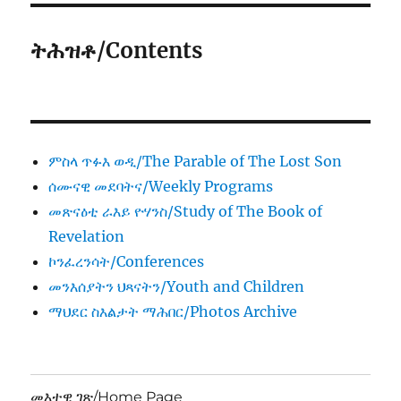
ትሕዝቶ/Contents
ምስላ ጥፉእ ወዲ/The Parable of The Lost Son
ሰሙናዊ መደባትና/Weekly Programs
መጽናዕቲ ራእይ ዮሃንስ/Study of The Book of
Revelation
ኮንፈረንሳት/Conferences
መንእሰያትን ህጻናትን/Youth and Children
ማህደር ስእልታት ማሕበር/Photos Archive
መእተዊ ገጽ/Home Page